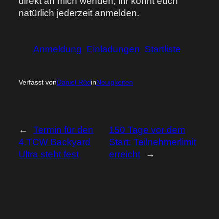
direkt an mich wenden, ihr könnt euch
natürlich jederzeit anmelden.
Anmeldung
Einladungen
Startliste
Verfasst von
Daniel Rüd
in
Neuigkeiten
←
Termin für den
150 Tage vor dem
4.TCW Backyard
Start: Teilnehmerlimit
Ultra steht fest
erreicht
→