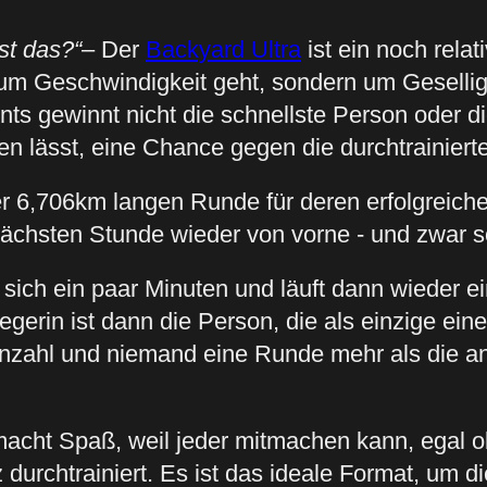
st das?“
– Der
Backyard Ultra
ist ein noch relat
 um Geschwindigkeit geht, sondern um Geselli
ts gewinnt nicht die schnellste Person oder die
en lässt, eine Chance gegen die durchtrainier
ner 6,706km langen Runde für deren erfolgrei
ächsten Stunde wieder von vorne - und zwar so
 sich ein paar Minuten und läuft dann wieder 
egerin ist dann die Person, die als einzige ei
anzahl und niemand eine Runde mehr als die a
macht Spaß, weil jeder mitmachen kann, egal ob
nz durchtrainiert. Es ist das ideale Format, um