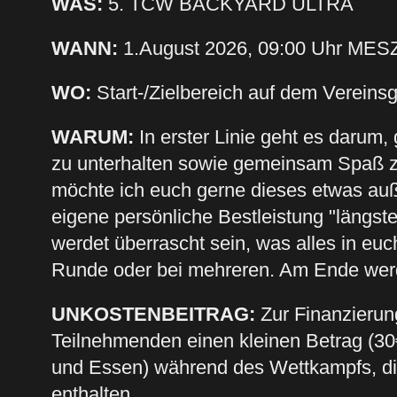
WAS:
5. TCW BACKYARD ULTRA
WANN:
1.August 2026, 09:00 Uhr MES
WO:
Start-/Zielbereich auf dem Verein
WARUM:
In erster Linie geht es darum,
zu unterhalten sowie gemeinsam Spaß z
möchte ich euch gerne dieses etwas auße
eigene persönliche Bestleistung "längste
werdet überrascht sein, was alles in euch
Runde oder bei mehreren. Am Ende werdet
UNKOSTENBEITRAG:
Zur Finanzierun
Teilnehmenden einen kleinen Betrag (30
und Essen) während des Wettkampfs, die
enthalten.